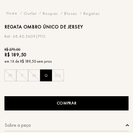
Outlet
Roupas
Blusas
Regatas
REGATA
OMBRO ÚNICO DE JERSEY
68.40.3609|PTO
R$
379
,
00
R$
189
,
50
em
1
X de
R$
189
,
50
sem juros
PP
P
M
G
GG
COMPRAR