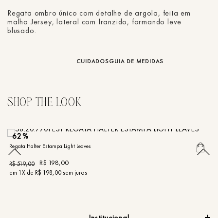
Regata ombro único com detalhe de argola, feita em
malha Jersey, lateral com franzido, formando leve
blusado.
CUIDADOS
GUIA DE MEDIDAS
62%
Regata Halter Estampa Light Leaves
Re
R$
198
,
00
R$
519
,
00
R
em
1
X de
R$
198
,
00
sem juros
e
Institucional