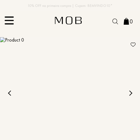
10% OFF na primeira compra | Cupom: BEMVINDO10*
PIX MOB | 5%OFF - Seu look merece!
0