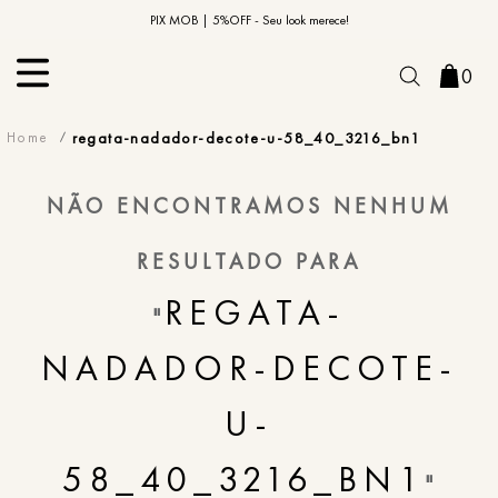
10% OFF na primeira compra | Cupom: BEMVINDO10*
PIX MOB | 5%OFF - Seu look merece!
0
regata-nadador-decote-u-58_40_3216_bn1
NÃO ENCONTRAMOS NENHUM
RESULTADO PARA
REGATA-
"
NADADOR-DECOTE-
U-
58_40_3216_BN1
"