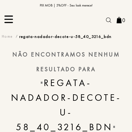
10% OFF na primeira compra | Cupom: BEMVINDO10*
PIX MOB | 5%OFF - Seu look merece!
0
regata-nadador-decote-u-58_40_3216_bdn
NÃO ENCONTRAMOS NENHUM
RESULTADO PARA
REGATA-
"
NADADOR-DECOTE-
U-
58_40_3216_BDN
"