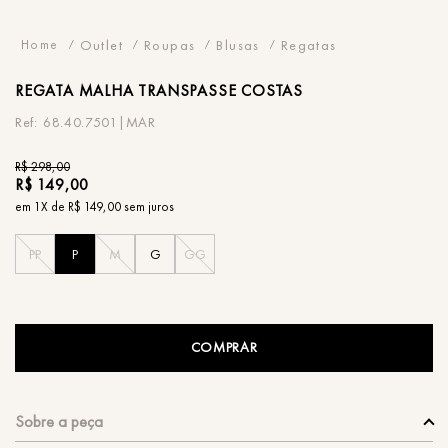
Outlet
Roupas
Blusas
Regatas
REGATA
MALHA TRANSPASSE COSTAS
68.40.7501|MAR
R$
298
,
00
R$
149
,
00
em
1
X de
R$
149
,
00
sem juros
PP
P
M
G
GG
COMPRAR