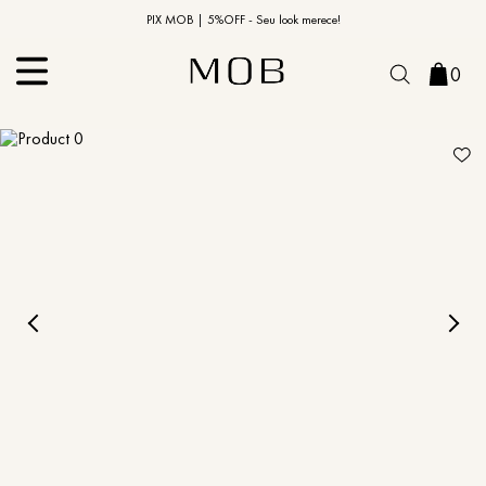
10% OFF na primeira compra | Cupom: BEMVINDO10*
PIX MOB | 5%OFF - Seu look merece!
0