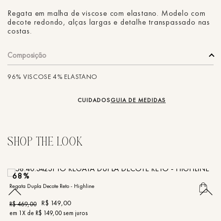
Regata em malha de viscose com elastano. Modelo com
decote redondo, alças largas e detalhe transpassado nas
costas.
Composição
96% VISCOSE 4% ELASTANO
CUIDADOS
GUIA DE MEDIDAS
68%
Regata Dupla Decote Reto - Highline
Re
R$
149
,
00
R$
469
,
00
R
em
1
X de
R$
149
,
00
sem juros
e