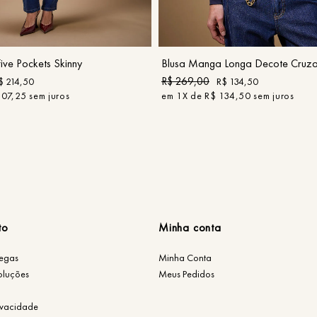
42
44
P
M
G
COMPRAR
COMPRAR
ive Pockets Skinny
Blusa Manga Longa Decote Cruz
R$
269
,
00
$
214
,
50
R$
134
,
50
107
,
25
sem juros
em
1
X de
R$
134
,
50
sem juros
to
Minha conta
regas
Minha Conta
oluções
Meus Pedidos
rivacidade