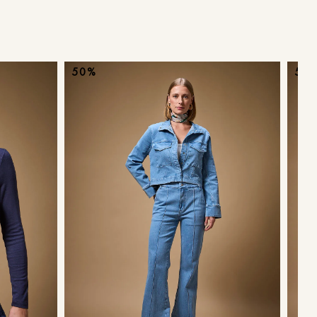
ans
50%
50