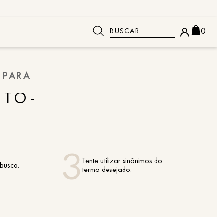
Buscar
0
 BUSCADOS
 PARA
ETO-
Tente utilizar sinônimos do
 busca.
termo desejado.
o