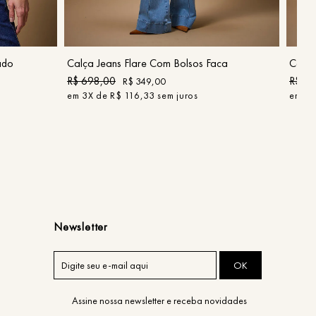
40
COMPRAR
ado
Calça Jeans Flare Com Bolsos Faca
Calça
R$
698
,
00
R$
4
R$
349
,
00
em
3
X de
R$
116
,
33
sem juros
em
2
X
Newsletter
OK
Assine nossa newsletter e receba novidades