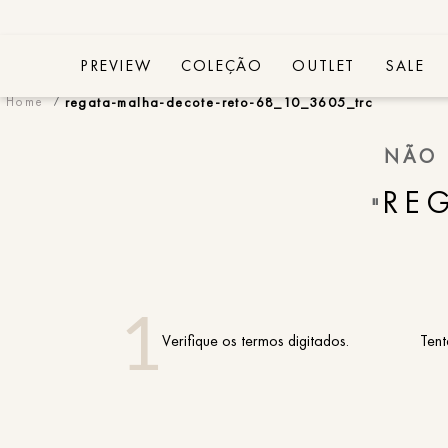
PREVIEW
COLEÇÃO
OUTLET
SALE
regata-malha-decote-reto-68_10_3605_trc
NÃO 
RE
"
Verifique os termos digitados.
Tent