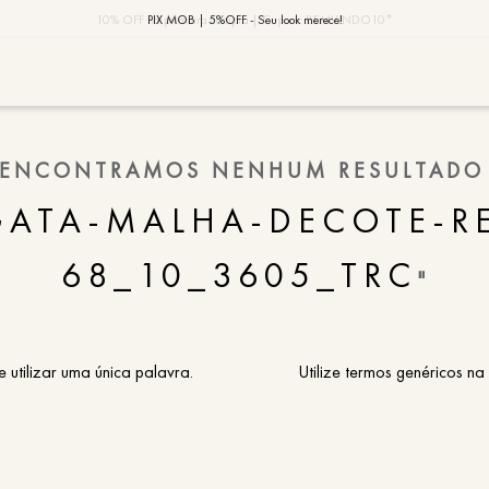
10% OFF na primeira compra | Cupom: BEMVINDO10*
PIX MOB | 5%OFF - Seu look merece!
MOB | Preview Índia
TERMOS MAIS
ENCONTRAMOS NENHUM RESULTADO
1
º
vestido
GATA-MALHA-DECOTE-R
2
º
saia
68_10_3605_TRC
3
º
calça
"
4
º
blusa
5
º
jaqueta
e utilizar uma única palavra.
Utilize termos genéricos na
6
º
camisa
7
º
regata
8
º
macaca