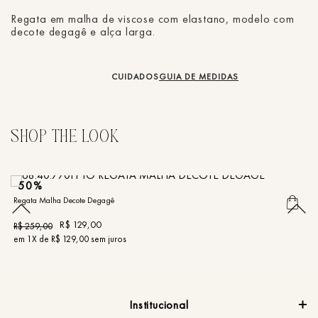
Regata em malha de viscose com elastano, modelo com
decote degagê e alça larga.
CUIDADOS
GUIA DE MEDIDAS
50%
Regata Malha Decote Degagê
Re
R$
129
,
00
R$
259
,
00
R
em
1
X de
R$
129
,
00
sem juros
e
Institucional