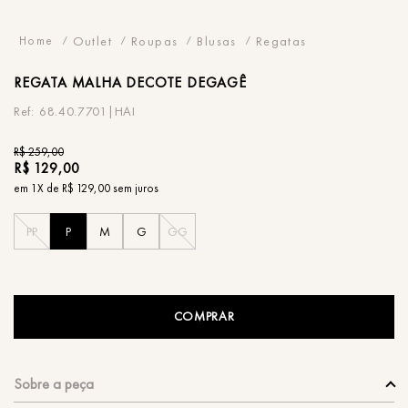
Outlet
Roupas
Blusas
Regatas
REGATA
MALHA DECOTE DEGAGÊ
68.40.7701|HAI
R$
259
,
00
R$
129
,
00
em
1
X de
R$
129
,
00
sem juros
PP
P
M
G
GG
COMPRAR