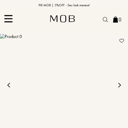
10% OFF na primeira compra | Cupom: BEMVINDO10*
PIX MOB | 5%OFF - Seu look merece!
0