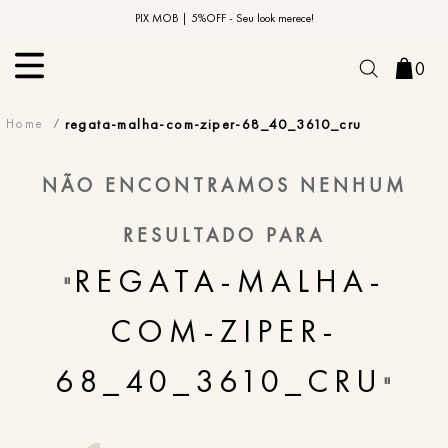
10% OFF na primeira compra | Cupom: BEMVINDO10*
PIX MOB | 5%OFF - Seu look merece!
0
regata-malha-com-ziper-68_40_3610_cru
NÃO ENCONTRAMOS NENHUM
RESULTADO PARA
REGATA-MALHA-
"
COM-ZIPER-
68_40_3610_CRU
"