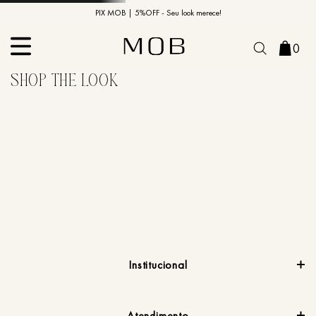
10% OFF na primeira compra | Cupom: BEMVINDO10*
PIX MOB | 5%OFF - Seu look merece!
0
Institucional
Atendimento