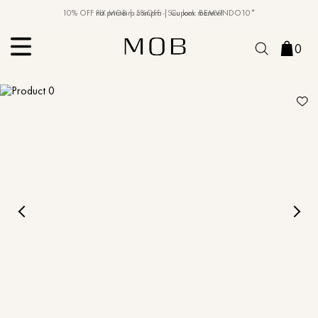
10% OFF na primeira compra | Cupom: BEMVINDO10*
PIX MOB | 5%OFF - Seu look merece!
0