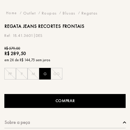
Outlet
Roupas
Blusas
Regatas
REGATA
JEANS RECORTES FRONTAIS
18.41.3601|DES
R$
579
,
00
R$
289
,
50
em
2
X de
R$
144
,
75
sem juros
PP
P
M
G
GG
COMPRAR