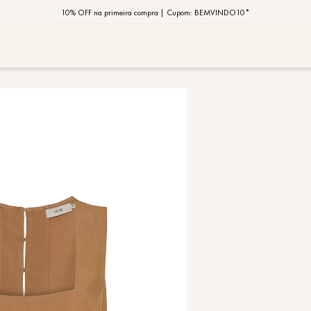
10% OFF na primeira compra | Cupom: BEMVINDO10*
PIX MOB | 5%OFF - Seu look merece!
MOB | Preview Índia
TERMOS MAIS
1
º
vestido
2
º
saia
3
º
calça
4
º
blusa
5
º
jaqueta
6
º
camisa
7
º
regata
8
º
macaca