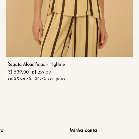
PP
P
M
G
GG
COMPRAR
Regata Alças Finas - Highline
R$
539
,
00
R$
269
,
50
em
2
X de
R$
134
,
75
sem juros
to
Minha conta