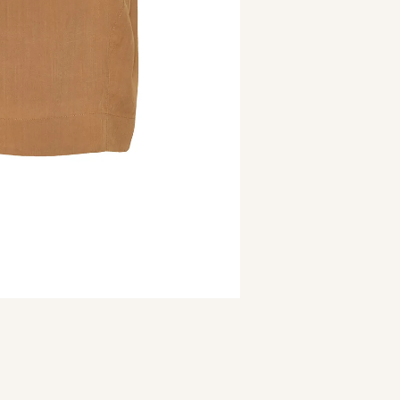
9
º
calça je
10
º
tule