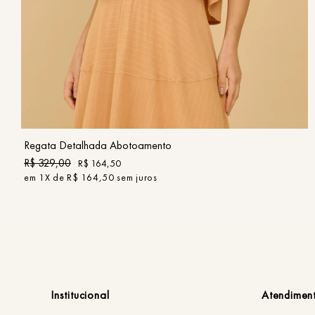
PP
P
M
G
GG
COMPRAR
Regata Detalhada Abotoamento
R$
329
,
00
R$
164
,
50
em
1
X de
R$
164
,
50
sem juros
Institucional
Atendimen