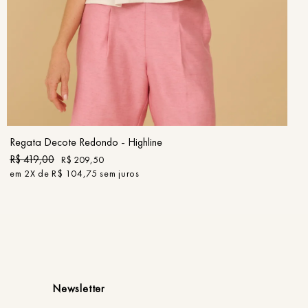
PP
P
M
G
GG
COMPRAR
Regata Decote Redondo - Highline
R$
419
,
00
R$
209
,
50
em
2
X de
R$
104
,
75
sem juros
Newsletter