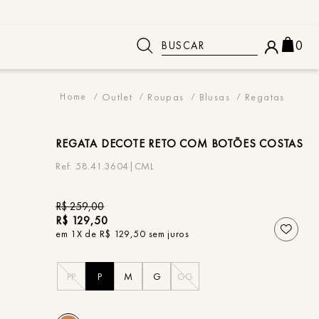
Buscar
0
 BUSCADOS
Outlet
Roupas
Blusas
Regatas
REGATA
DECOTE RETO COM BOTÕES COSTAS
58.41.3604|CML
R$
259
,
00
R$
129
,
50
em
1
X de
R$
129
,
50
sem juros
PP
P
M
G
GG
o