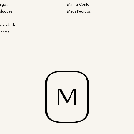
regas
Minha Conta
oluções
Meus Pedidos
rivacidade
uentes