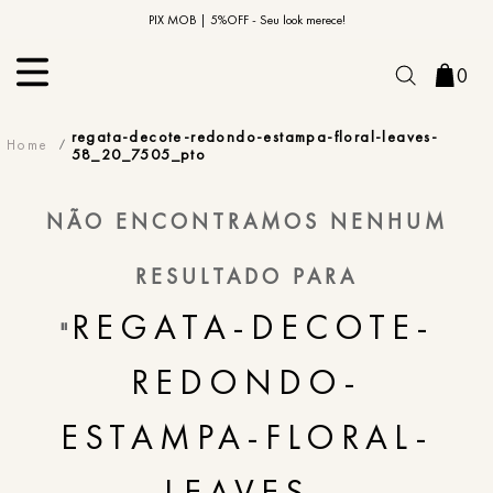
10% OFF na primeira compra | Cupom: BEMVINDO10*
PIX MOB | 5%OFF - Seu look merece!
0
regata-decote-redondo-estampa-floral-leaves-
58_20_7505_pto
NÃO ENCONTRAMOS NENHUM
RESULTADO PARA
REGATA-DECOTE-
"
REDONDO-
ESTAMPA-FLORAL-
LEAVES-