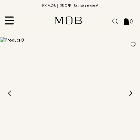
10% OFF na primeira compra | Cupom: BEMVINDO10*
PIX MOB | 5%OFF - Seu look merece!
0