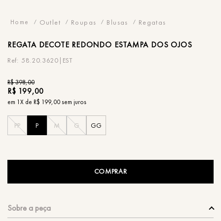
Outlet
Roupas
Blusas
Regatas
REGATA
DECOTE REDONDO ESTAMPA DOS OJOS
58.20.3620|EST
R$
398
,
00
R$
199
,
00
em
1
X de
R$
199
,
00
sem juros
PP
P
M
G
GG
COMPRAR