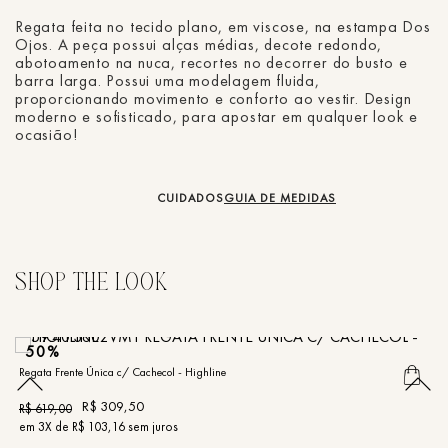
Regata feita no tecido plano, em viscose, na estampa Dos
Ojos. A peça possui alças médias, decote redondo,
abotoamento na nuca, recortes no decorrer do busto e
barra larga. Possui uma modelagem fluida,
proporcionando movimento e conforto ao vestir. Design
moderno e sofisticado, para apostar em qualquer look e
ocasião!
CUIDADOS
GUIA DE MEDIDAS
50%
Regata Frente Única c/ Cachecol - Highline
Re
R$
309
,
50
R$
619
,
00
R
em
3
X de
R$
103
,
16
sem juros
e