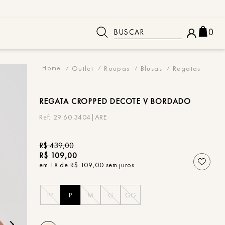
Buscar
0
 BUSCADOS
Outlet
Roupas
Blusas
Regatas
REGATA
CROPPED DECOTE V BORDADO
29.60.3404|ARE
R$
439
,
00
R$
109
,
00
em
1
X de
R$
109
,
00
sem juros
PP
P
M
G
GG
o