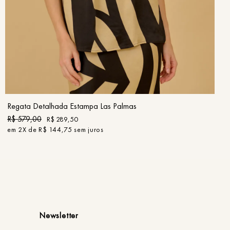
PP
P
M
G
GG
COMPRAR
Regata Detalhada Estampa Las Palmas
R$
579
,
00
R$
289
,
50
em
2
X de
R$
144
,
75
sem juros
Newsletter