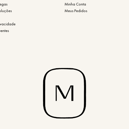
regas
Minha Conta
oluções
Meus Pedidos
rivacidade
uentes