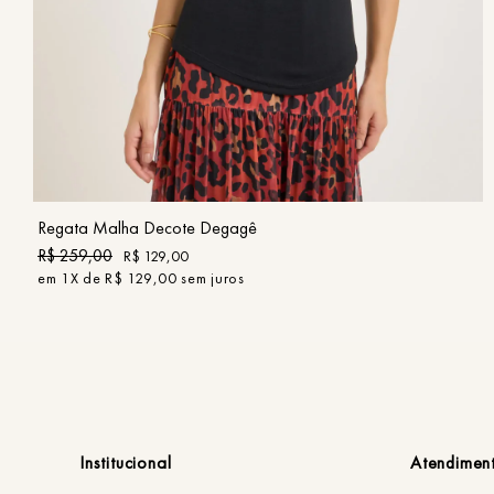
PP
P
M
G
GG
COMPRAR
Regata Malha Decote Degagê
R$
259
,
00
R$
129
,
00
em
1
X de
R$
129
,
00
sem juros
Institucional
Atendimen