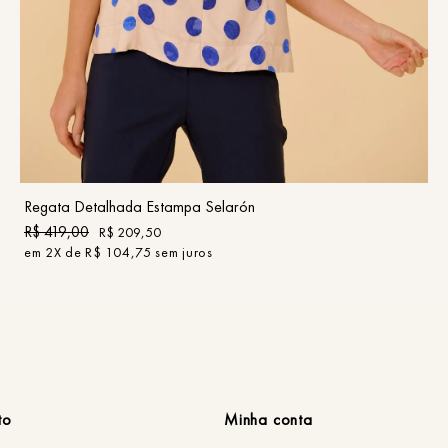
PP
P
M
G
GG
COMPRAR
Regata Detalhada Estampa Selarón
R$
419
,
00
R$
209
,
50
em
2
X de
R$
104
,
75
sem juros
to
Minha conta