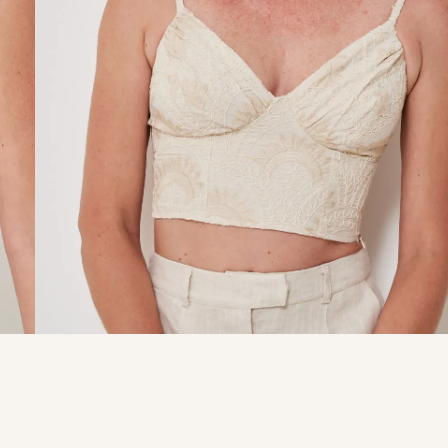
9
º
calça je
10
º
tule