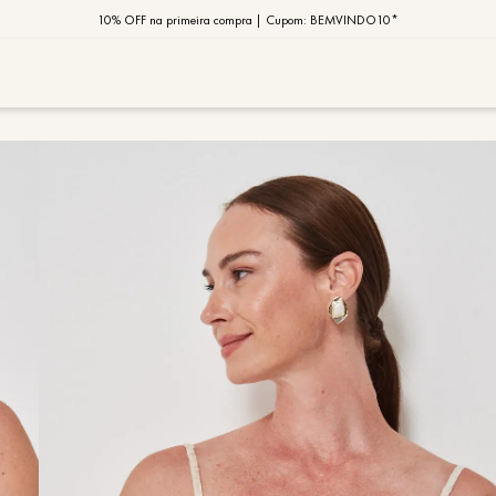
10% OFF na primeira compra | Cupom: BEMVINDO10*
PIX MOB | 5%OFF - Seu look merece!
MOB | Preview Índia
TERMOS MAIS
1
º
vestido
2
º
saia
3
º
calça
4
º
blusa
5
º
jaqueta
6
º
camisa
7
º
regata
8
º
macaca