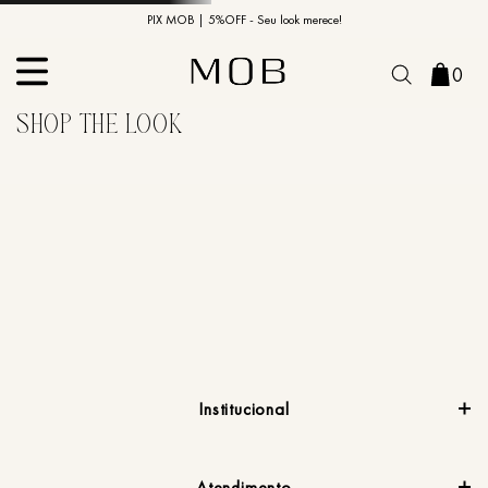
10% OFF na primeira compra | Cupom: BEMVINDO10*
PIX MOB | 5%OFF - Seu look merece!
0
Institucional
Atendimento