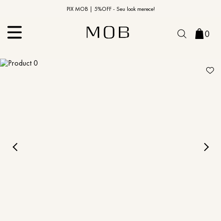
10% OFF na primeira compra | Cupom: BEMVINDO10*
PIX MOB | 5%OFF - Seu look merece!
0