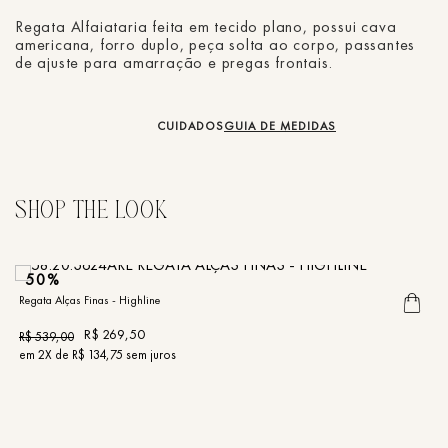
Regata Alfaiataria feita em tecido plano, possui cava
americana, forro duplo, peça solta ao corpo, passantes
de ajuste para amarração e pregas frontais.
CUIDADOS
GUIA DE MEDIDAS
50%
Regata Alças Finas - Highline
Re
R$
269
,
50
R$
539
,
00
R
em
2
X de
R$
134
,
75
sem juros
e