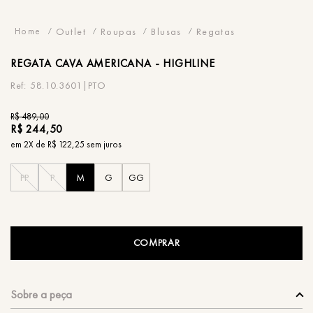
Outlet
Roupas
Blusas
Regatas
REGATA
CAVA AMERICANA - HIGHLINE
58.10.3601|PTO
R$
489
,
00
R$
244
,
50
em
2
X de
R$
122
,
25
sem juros
PP
P
M
G
GG
COMPRAR