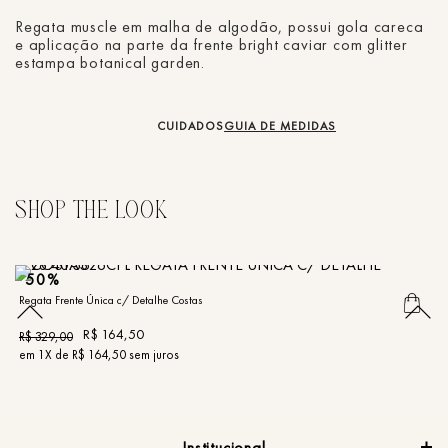
Regata muscle em malha de algodão, possui gola careca
e aplicação na parte da frente bright caviar com glitter
estampa botanical garden.
CUIDADOS
GUIA DE MEDIDAS
50%
Regata Frente Única c/ Detalhe Costas
Re
R$
164
,
50
R$
329
,
00
R
em
1
X de
R$
164
,
50
sem juros
e
Institucional