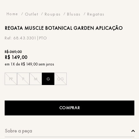
Outlet
Roupas
Blusas
Regatas
REGATA
MUSCLE BOTANICAL GARDEN APLICAÇÃO
68.43.3301|PTO
R$
369
,
00
R$
149
,
00
em
1
X de
R$
149
,
00
sem juros
PP
P
M
G
GG
COMPRAR