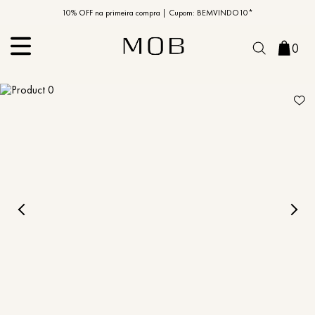
10% OFF na primeira compra | Cupom: BEMVINDO10*
PIX MOB | 5%OFF - Seu look merece!
0