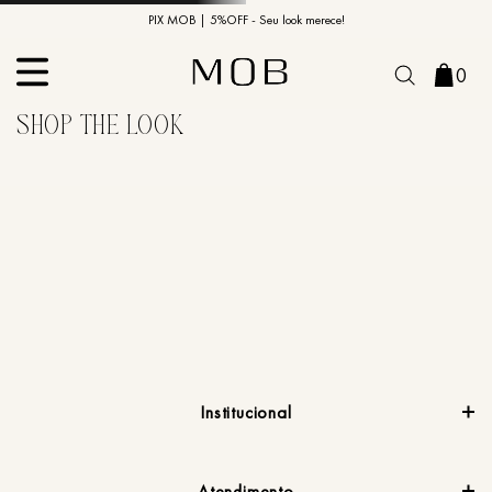
10% OFF na primeira compra | Cupom: BEMVINDO10*
PIX MOB | 5%OFF - Seu look merece!
0
Institucional
Atendimento