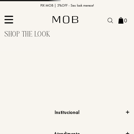
10% OFF na primeira compra | Cupom: BEMVINDO10*
PIX MOB | 5%OFF - Seu look merece!
0
Institucional
Atendimento