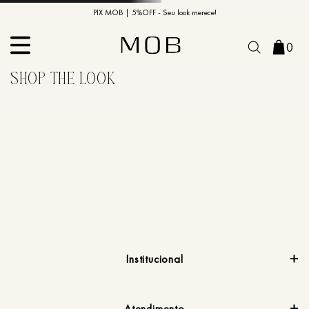
10% OFF na primeira compra | Cupom: BEMVINDO10*
PIX MOB | 5%OFF - Seu look merece!
0
Institucional
Atendimento