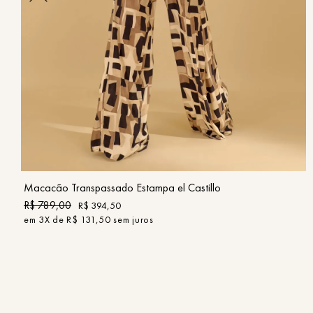
PP
P
M
G
GG
COMPRAR
Macacão Transpassado Estampa el Castillo
R$
789
,
00
R$
394
,
50
em
3
X de
R$
131
,
50
sem juros