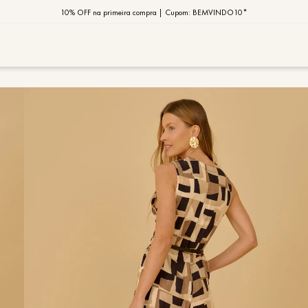
10% OFF na primeira compra | Cupom: BEMVINDO10*
PIX MOB | 5%OFF - Seu look merece!
MOB | Preview Índia
TERMOS MAIS
1
º
vestido
2
º
saia
3
º
calça
4
º
blusa
5
º
jaqueta
6
º
camisa
7
º
regata
8
º
macaca