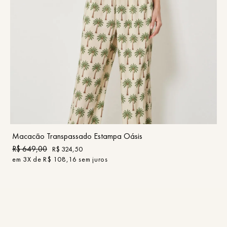
PP
P
M
G
GG
COMPRAR
Macacão Transpassado Estampa Oásis
R$
649
,
00
R$
324
,
50
em
3
X de
R$
108
,
16
sem juros