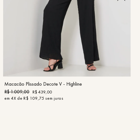
PP
P
M
G
GG
COMPRAR
Macacão Plissado Decote V - Highline
R$
1
.
009
,
00
R$
439
,
00
em
4
X de
R$
109
,
75
sem juros