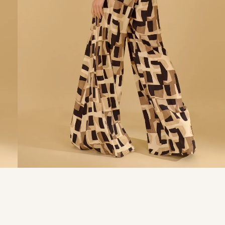
9
º
calça je
10
º
tule