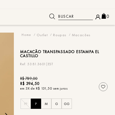
Buscar
0
 BUSCADOS
Outlet
Roupas
Macacões
MACACÃO
TRANSPASSADO ESTAMPA EL
CASTILLO
53.81.3601|EST
R$
789
,
00
R$
394
,
50
em
3
X de
R$
131
,
50
sem juros
PP
P
M
G
GG
o