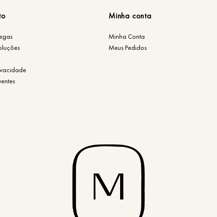
to
Minha conta
regas
Minha Conta
oluções
Meus Pedidos
rivacidade
uentes