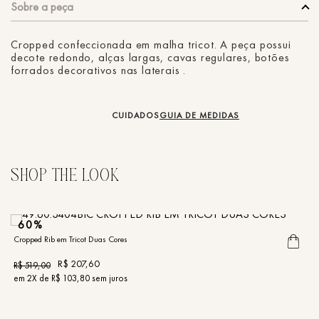
Cropped confeccionada em malha tricot. A peça possui
decote redondo, alças largas, cavas regulares, botões
forrados decorativos nas laterais .
CUIDADOS
GUIA DE MEDIDAS
60%
Cropped Rib em Tricot Duas Cores
Cr
R$
207
,
60
R$
519
,
00
R
em
2
X de
R$
103
,
80
sem juros
e