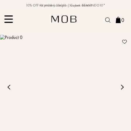
10% OFF na primeira compra | Cupom: BEMVINDO10*
PIX MOB | 5%OFF - Seu look merece!
0