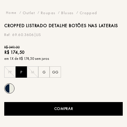
Outlet
Roupas
Blusas
Cropped
CROPPED
LISTRADO DETALHE BOTÕES NAS LATERAIS
69.60.3606|LIS
R$
349
,
00
R$
174
,
50
em
1
X de
R$
174
,
50
sem juros
PP
P
M
G
GG
COMPRAR