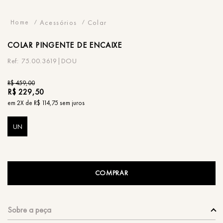
Acessórios
Colar
COLAR
PINGENTE DE ENCAIXE
75.00.3619|DOU
R$
459
,
00
R$
229
,
50
em
2
X de
R$
114
,
75
sem juros
UN
COMPRAR