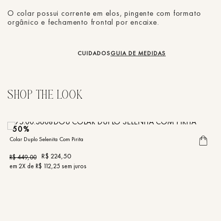
O colar possui corrente em elos, pingente com formato
orgânico e fechamento frontal por encaixe.
CUIDADOS
GUIA DE MEDIDAS
50%
Colar Duplo Selenita Com Pirita
R$
224
,
50
R$
449
,
00
em
2
X de
R$
112
,
25
sem juros