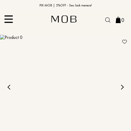
10% OFF na primeira compra | Cupom: BEMVINDO10*
PIX MOB | 5%OFF - Seu look merece!
0