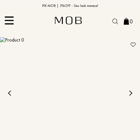
10% OFF na primeira compra | Cupom: BEMVINDO10*
PIX MOB | 5%OFF - Seu look merece!
0