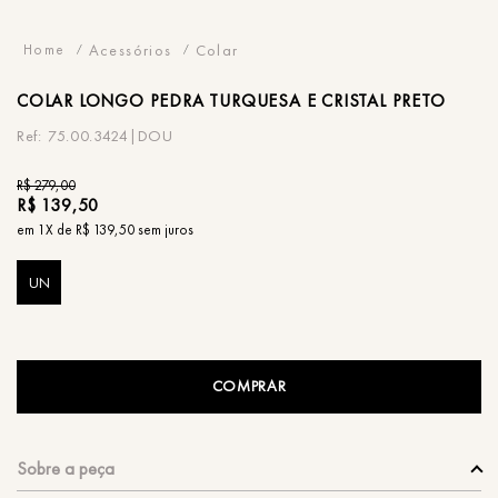
Acessórios
Colar
COLAR
LONGO PEDRA TURQUESA E CRISTAL PRETO
75.00.3424|DOU
R$
279
,
00
R$
139
,
50
em
1
X de
R$
139
,
50
sem juros
UN
COMPRAR