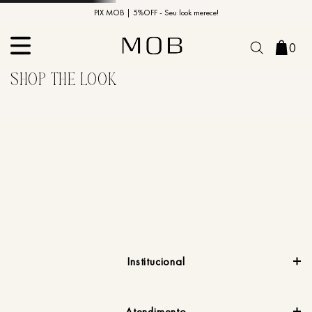
10% OFF na primeira compra | Cupom: BEMVINDO10*
PIX MOB | 5%OFF - Seu look merece!
0
Institucional
Atendimento