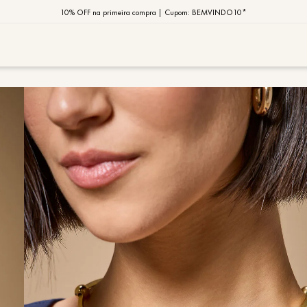
10% OFF na primeira compra | Cupom: BEMVINDO10*
PIX MOB | 5%OFF - Seu look merece!
MOB | Preview Índia
TERMOS MAIS
1
º
vestido
2
º
saia
3
º
calça
4
º
blusa
5
º
jaqueta
6
º
camisa
7
º
regata
8
º
macaca