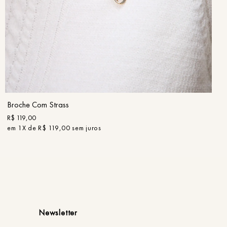
UN
COMPRAR
Broche Com Strass
R$
119
,
00
em
1
X de
R$
119
,
00
sem juros
Newsletter