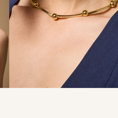
9
º
calça je
10
º
tule