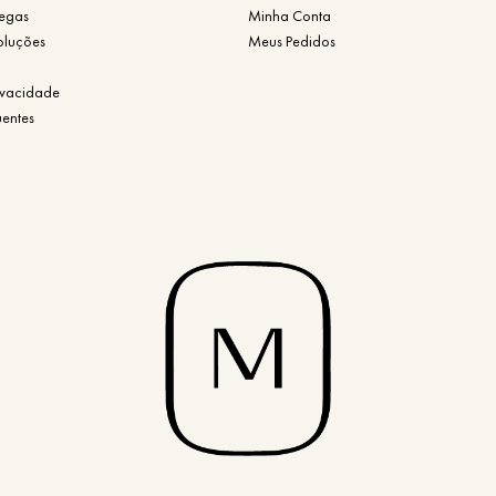
regas
Minha Conta
oluções
Meus Pedidos
rivacidade
uentes