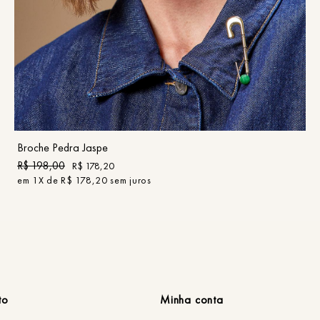
UN
COMPRAR
Broche Pedra Jaspe
R$
198
,
00
R$
178
,
20
em
1
X de
R$
178
,
20
sem juros
to
Minha conta