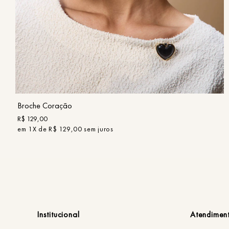
UN
COMPRAR
Broche Coração
R$
129
,
00
em
1
X de
R$
129
,
00
sem juros
Institucional
Atendimen