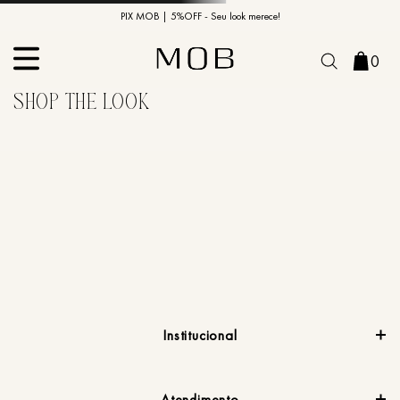
10% OFF na primeira compra | Cupom: BEMVINDO10*
PIX MOB | 5%OFF - Seu look merece!
0
Institucional
Atendimento