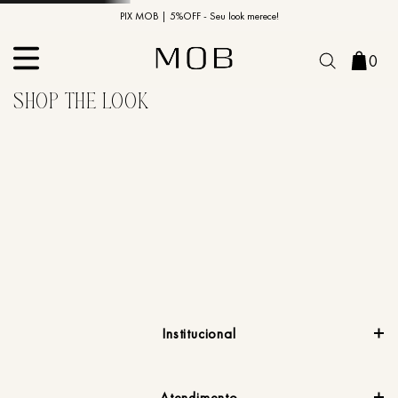
10% OFF na primeira compra | Cupom: BEMVINDO10*
PIX MOB | 5%OFF - Seu look merece!
0
Institucional
Atendimento