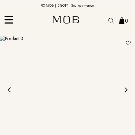
10% OFF na primeira compra | Cupom: BEMVINDO10*
PIX MOB | 5%OFF - Seu look merece!
0