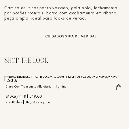
Camisa de tricot ponto vazado, gola polo, fechamento
por botões frontais, barra com acabamento em ribana
peça ampla, ideal para looks de verão.
CUIDADOS
GUIA DE MEDIDAS
50%
Blusa Com Transpasse Alfaiataria - Highline
Bl
R$
349
,
00
R$
698
,
00
R
em
3
X de
R$
116
,
33
sem juros
e