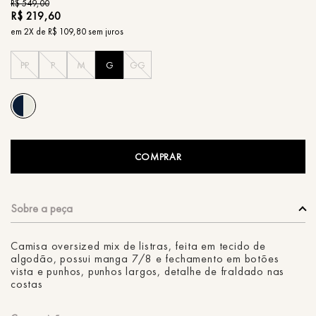
R$
549
,
00
R$
219
,
60
em
2
X de
R$
109
,
80
sem juros
PP
P
M
G
GG
COMPRAR
Camisa oversized mix de listras, feita em tecido de
algodão, possui manga 7/8 e fechamento em botões
vista e punhos, punhos largos, detalhe de fraldado nas
costas