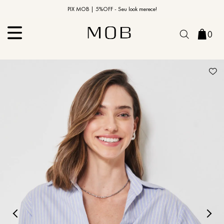
10% OFF na primeira compra | Cupom: BEMVINDO10*
PIX MOB | 5%OFF - Seu look merece!
0