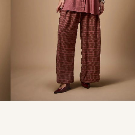
9
º
calça je
10
º
tule