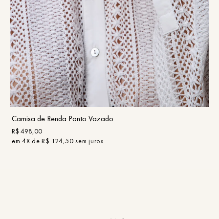
PP
P
M
G
GG
COMPRAR
Camisa de Renda Ponto Vazado
R$
498
,
00
em
4
X de
R$
124
,
50
sem juros