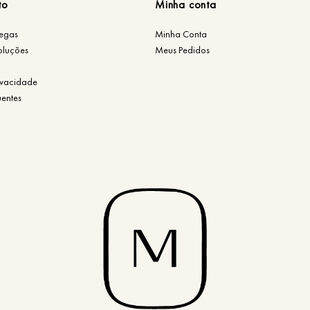
to
Minha conta
regas
Minha Conta
oluções
Meus Pedidos
rivacidade
uentes