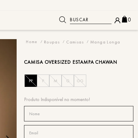
Buscar
0
 BUSCADOS
Roupas
Camisas
Manga Longa
CAMISA
OVERSIZED ESTAMPA CHAWAN
PP
P
M
G
GG
o