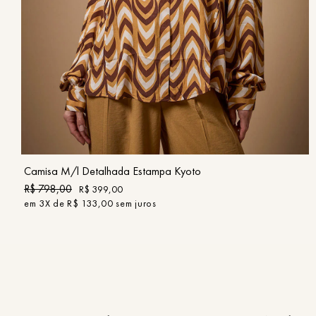
PP
P
M
G
GG
COMPRAR
Camisa M/l Detalhada Estampa Kyoto
R$
798
,
00
R$
399
,
00
em
3
X de
R$
133
,
00
sem juros