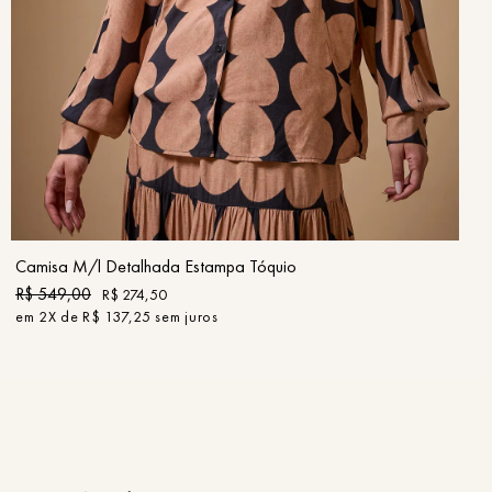
PP
P
M
G
GG
COMPRAR
Camisa M/l Detalhada Estampa Tóquio
R$
549
,
00
R$
274
,
50
em
2
X de
R$
137
,
25
sem juros