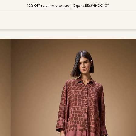
10% OFF na primeira compra | Cupom: BEMVINDO10*
PIX MOB | 5%OFF - Seu look merece!
MOB | Preview Índia
TERMOS MAIS
1
º
vestido
2
º
saia
3
º
calça
4
º
blusa
5
º
jaqueta
6
º
camisa
7
º
regata
8
º
macaca