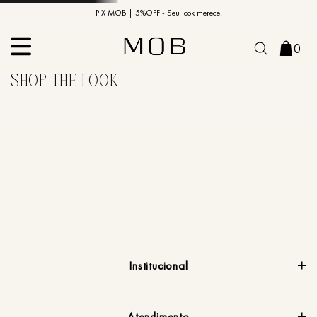
10% OFF na primeira compra | Cupom: BEMVINDO10*
PIX MOB | 5%OFF - Seu look merece!
0
Institucional
Atendimento