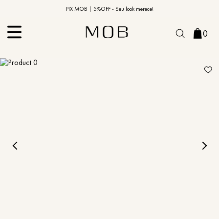
10% OFF na primeira compra | Cupom: BEMVINDO10*
PIX MOB | 5%OFF - Seu look merece!
0