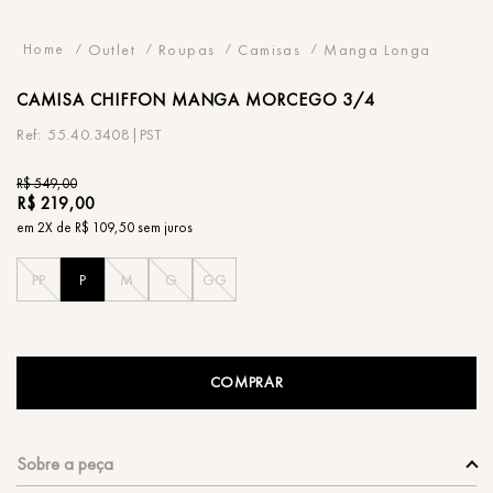
Outlet
Roupas
Camisas
Manga Longa
CAMISA
CHIFFON MANGA MORCEGO 3/4
55.40.3408|PST
R$
549
,
00
R$
219
,
00
em
2
X de
R$
109
,
50
sem juros
PP
P
M
G
GG
COMPRAR