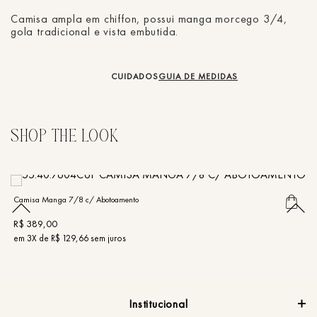
Camisa ampla em chiffon, possui manga morcego 3/4,
gola tradicional e vista embutida.
CUIDADOS
GUIA DE MEDIDAS
Camisa Manga 7/8 c/ Abotoamento
Ca
R$
389
,
00
R
em
3
X de
R$
129
,
66
sem juros
e
Institucional