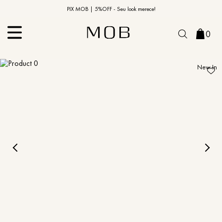
10% OFF na primeira compra | Cupom: BEMVINDO10*
PIX MOB | 5%OFF - Seu look merece!
0
New In