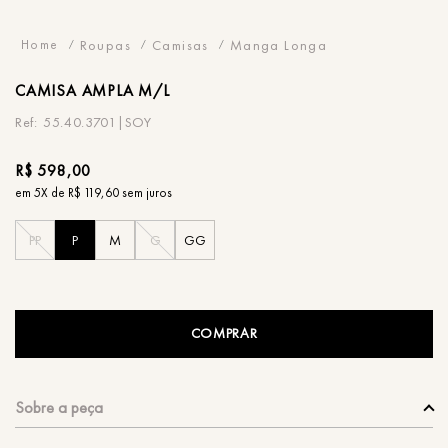
Roupas
Camisas
Manga Longa
CAMISA
AMPLA M/L
55.40.3701|SOY
R$
598
,
00
em
5
X de
R$
119
,
60
sem juros
PP
P
M
G
GG
COMPRAR