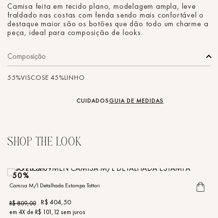
Camisa feita em tecido plano, modelagem ampla, leve
fraldado nas costas com fenda sendo mais confortável o
destaque maior são os botões que dão todo um charme a
peça, ideal para composição de looks.
Composição
55%VISCOSE 45%LINHO
CUIDADOS
GUIA DE MEDIDAS
50%
Camisa M/l Detalhada Estampa Tottori
R$
404
,
50
R$
809
,
00
em
4
X de
R$
101
,
12
sem juros