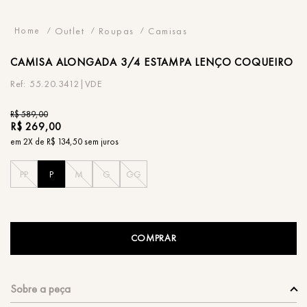
Outlet
Roupas
Camisas
CAMISA
ALONGADA 3/4 ESTAMPA LENÇO COQUEIRO
55.20.3412|VDE
R$
589
,
00
R$
269
,
00
em
2
X de
R$
134
,
50
sem juros
PP
P
M
G
GG
COMPRAR