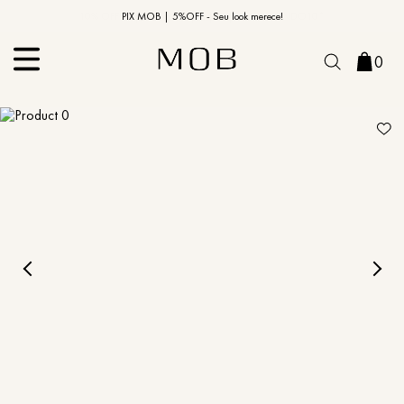
10% OFF na primeira compra | Cupom: BEMVINDO10*
PIX MOB | 5%OFF - Seu look merece!
0