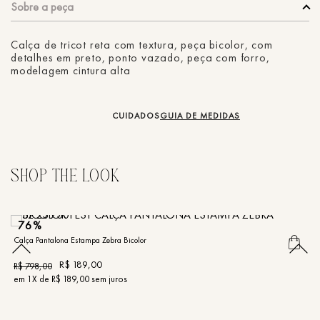
Calça de tricot reta com textura, peça bicolor, com
detalhes em preto, ponto vazado, peça com forro,
modelagem cintura alta
CUIDADOS
GUIA DE MEDIDAS
76%
Calça Pantalona Estampa Zebra Bicolor
Ca
R$
189
,
00
R$
798
,
00
R
em
1
X de
R$
189
,
00
sem juros
e