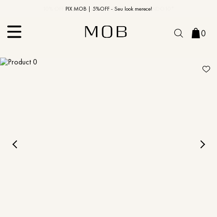
10% OFF na primeira compra | Cupom: BEMVINDO10*
PIX MOB | 5%OFF - Seu look merece!
0