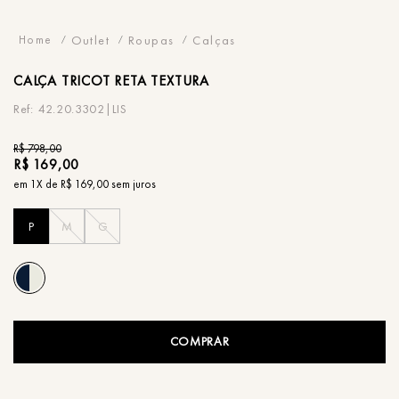
Outlet
Roupas
Calças
CALÇA
TRICOT RETA TEXTURA
42.20.3302|LIS
R$
798
,
00
R$
169
,
00
em
1
X de
R$
169
,
00
sem juros
P
M
G
COMPRAR