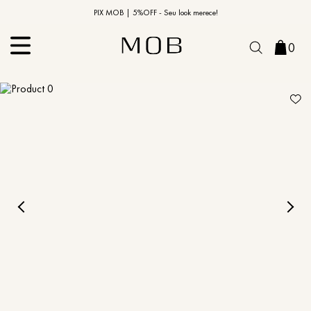
10% OFF na primeira compra | Cupom: BEMVINDO10*
PIX MOB | 5%OFF - Seu look merece!
0