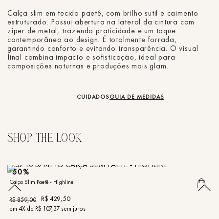
Calça slim em tecido paetê, com brilho sutil e caimento
estruturado. Possui abertura na lateral da cintura com
zíper de metal, trazendo praticidade e um toque
contemporâneo ao design. É totalmente forrada,
garantindo conforto e evitando transparência. O visual
final combina impacto e sofisticação, ideal para
composições noturnas e produções mais glam.
CUIDADOS
GUIA DE MEDIDAS
50%
Calça Slim Paetê - Highline
Ca
R$
429
,
50
R$
859
,
00
R
em
4
X de
R$
107
,
37
sem juros
e