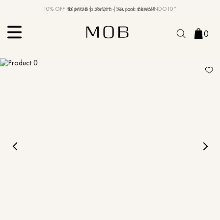
10% OFF na primeira compra | Cupom: BEMVINDO10*
PIX MOB | 5%OFF - Seu look merece!
0