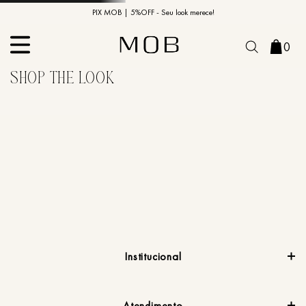
10% OFF na primeira compra | Cupom: BEMVINDO10*
PIX MOB | 5%OFF - Seu look merece!
0
Institucional
Atendimento