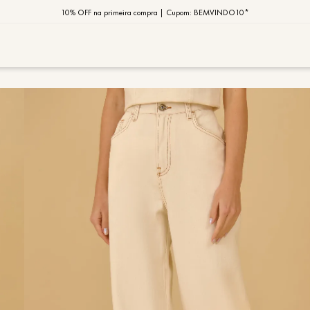
10% OFF na primeira compra | Cupom: BEMVINDO10*
PIX MOB | 5%OFF - Seu look merece!
MOB | Preview Índia
TERMOS MAIS
1
º
vestido
2
º
saia
3
º
calça
4
º
blusa
5
º
jaqueta
6
º
camisa
7
º
regata
8
º
macaca