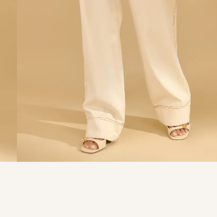
9
º
calça je
10
º
tule