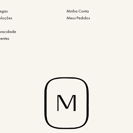
regas
Minha Conta
oluções
Meus Pedidos
rivacidade
uentes