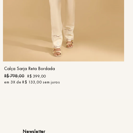
34
36
38
40
42
44
46
COMPRAR
Calça Sarja Reta Bordada
R$
798
,
00
R$
399
,
00
em
3
X de
R$
133
,
00
sem juros
Newsletter