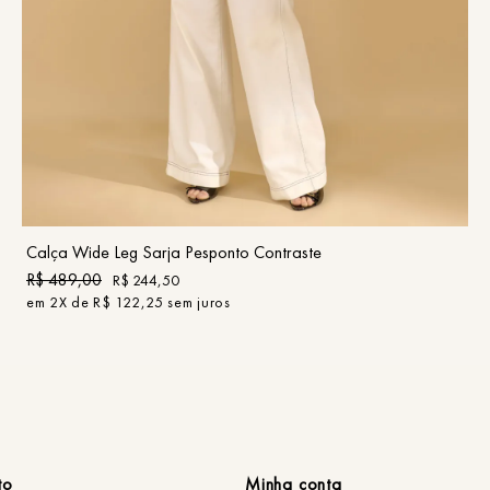
34
36
38
40
42
44
46
COMPRAR
Calça Wide Leg Sarja Pesponto Contraste
R$
489
,
00
R$
244
,
50
em
2
X de
R$
122
,
25
sem juros
to
Minha conta