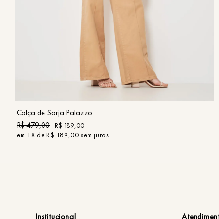
34
36
38
40
42
44
46
COMPRAR
Calça de Sarja Palazzo
R$
479
,
00
R$
189
,
00
em
1
X de
R$
189
,
00
sem juros
Institucional
Atendimen