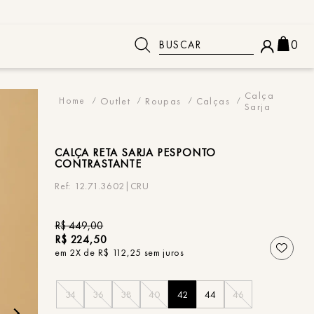
Buscar
0
 BUSCADOS
Calça
Outlet
Roupas
Calças
Sarja
CALÇA
RETA SARJA PESPONTO
CONTRASTANTE
12.71.3602|CRU
R$
449
,
00
R$
224
,
50
em
2
X de
R$
112
,
25
sem juros
34
36
38
40
42
44
46
o