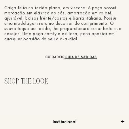
Calça feita no tecido plano, em viscose. A peça possui
marcação em elástico no cós, amarração em rolotê
ajustável, bolsos frente/costas e barra italiana. Possui
uma modelagem reta no decorrer do comprimento. O
suave toque ao tecido, lhe proporcionará o conforto que
desejas. Uma peça comfy e estilosa, para apostar em
qualquer ocasião do seu dia-a-dia!
CUIDADOS
GUIA DE MEDIDAS
50%
Calça Jeans Reta
Ca
R$
184
,
50
R$
369
,
00
R
em
1
X de
R$
184
,
50
sem juros
e