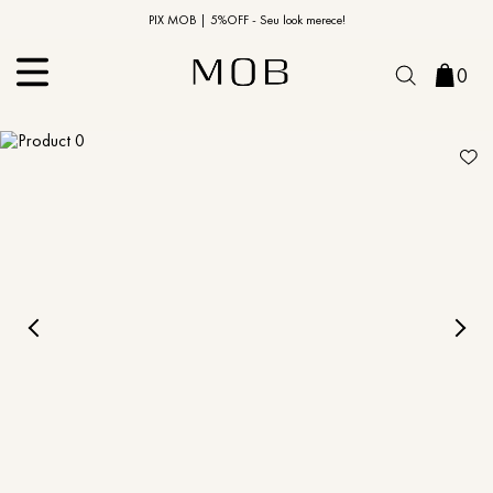
10% OFF na primeira compra | Cupom: BEMVINDO10*
PIX MOB | 5%OFF - Seu look merece!
0