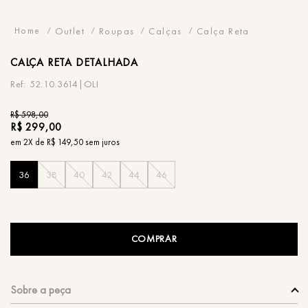
Outlet
Roupas
Calças
Calça Reta
CALÇA
RETA DETALHADA
52.10.3614|OLI
R$
598
,
00
R$
299
,
00
em
2
X de
R$
149
,
50
sem juros
36
38
40
42
44
46
COMPRAR