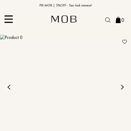
10% OFF na primeira compra | Cupom: BEMVINDO10*
PIX MOB | 5%OFF - Seu look merece!
0