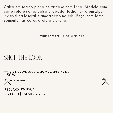
Calça em tecido plano de viscose com linho. Modelo com
corte reto e solto, bolso chapado, fechamento em zíper
invisível na lateral e amarração no cós. Peça com forro
somente nas cores areia a cidreira.
CUIDADOS
GUIA DE MEDIDAS
50%
Calça Jeans Reta
Ca
R$
184
,
50
R$
369
,
00
R
em
1
X de
R$
184
,
50
sem juros
e