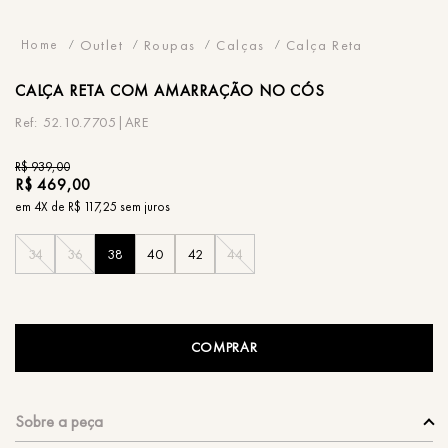
Outlet
Roupas
Calças
Calça Reta
CALÇA
RETA COM AMARRAÇÃO NO CÓS
52.10.7705|ARE
R$
939
,
00
R$
469
,
00
em
4
X de
R$
117
,
25
sem juros
34
36
38
40
42
44
COMPRAR