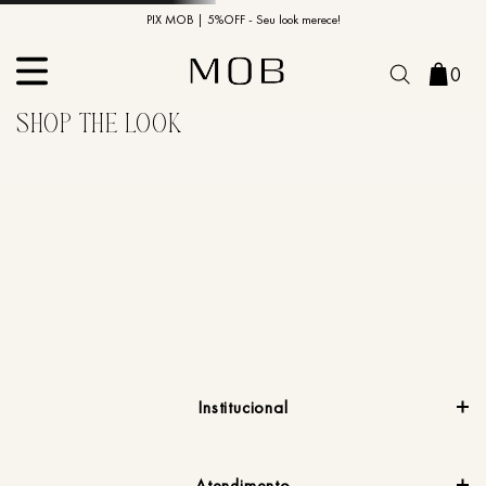
10% OFF na primeira compra | Cupom: BEMVINDO10*
PIX MOB | 5%OFF - Seu look merece!
0
Institucional
Atendimento