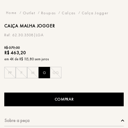
Outlet
Roupas
Calças
Calça Jogger
CALÇA
MALHA JOGGER
62.30.3508|LGA
R$
579
,
00
R$
463
,
20
em
4
X de
R$
115
,
80
sem juros
PP
P
M
G
GG
COMPRAR