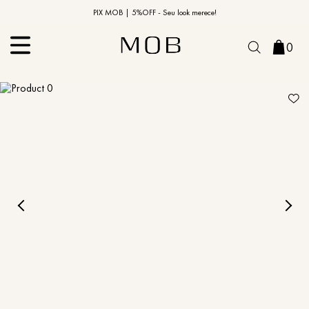
10% OFF na primeira compra | Cupom: BEMVINDO10*
PIX MOB | 5%OFF - Seu look merece!
0