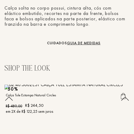
Calça solta no corpo possui, cintura alta, cós com
elástico embutido, recortes na parte da frente, bolsos
faca e bolsos aplicados na parte posterior, elástico com
franzido na barra e comprimento longo.
CUIDADOS
GUIA DE MEDIDAS
50%
Calça Tule Estampa Natural Circles
Ca
R$
244
,
50
R$
489
,
00
R
em
2
X de
R$
122
,
25
sem juros
e