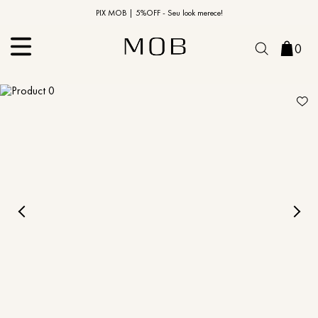
10% OFF na primeira compra | Cupom: BEMVINDO10*
PIX MOB | 5%OFF - Seu look merece!
0