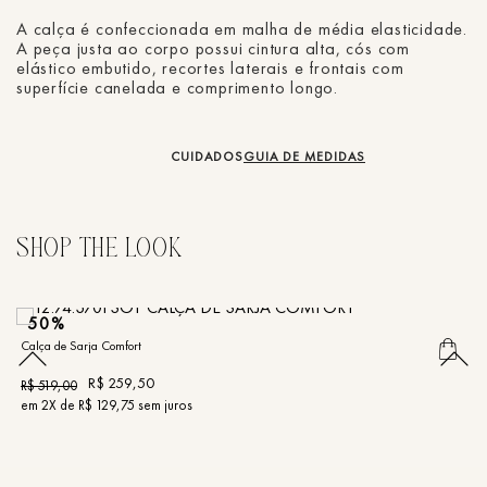
A calça é confeccionada em malha de média elasticidade.
A peça justa ao corpo possui cintura alta, cós com
elástico embutido, recortes laterais e frontais com
superfície canelada e comprimento longo.
CUIDADOS
GUIA DE MEDIDAS
50%
Calça de Sarja Comfort
Ca
R$
259
,
50
R$
519
,
00
R
em
2
X de
R$
129
,
75
sem juros
e