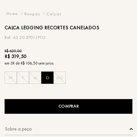
Roupas
Calças
CALCA
LEGGING RECORTES CANELADOS
62.20.3701|PTO
R$
639
,
00
R$
319
,
50
em
3
X de
R$
106
,
50
sem juros
PP
P
M
G
GG
COMPRAR