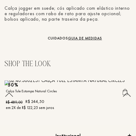
Calça jogger em suede; cós aplicado com elástico interno
e reguladores com rabo de rato para ajuste opcional;
bolsos aplicado, na parte traseira da peça.
CUIDADOS
GUIA DE MEDIDAS
50%
Calça Tule Estampa Natural Circles
Ca
R$
244
,
50
R$
489
,
00
R
em
2
X de
R$
122
,
25
sem juros
e
Institucional