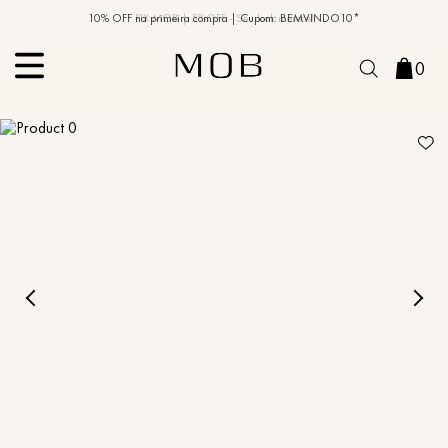
10% OFF na primeira compra | Cupom: BEMVINDO10*
PIX MOB | 5%OFF - Seu look merece!
0