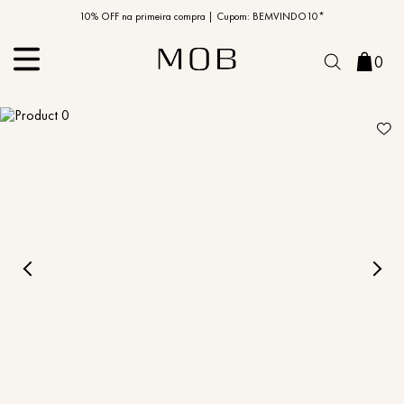
10% OFF na primeira compra | Cupom: BEMVINDO10*
PIX MOB | 5%OFF - Seu look merece!
0