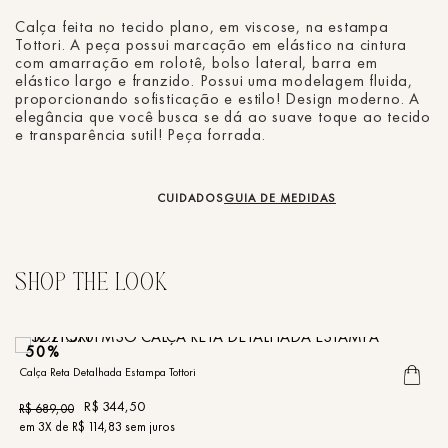
Calça feita no tecido plano, em viscose, na estampa
Tottori. A peça possui marcação em elástico na cintura
com amarração em rolotê, bolso lateral, barra em
elástico largo e franzido. Possui uma modelagem fluida,
proporcionando sofisticação e estilo! Design moderno. A
elegância que você busca se dá ao suave toque ao tecido
e transparência sutil! Peça forrada.
CUIDADOS
GUIA DE MEDIDAS
50%
Calça Reta Detalhada Estampa Tottori
R$
344
,
50
R$
689
,
00
em
3
X de
R$
114
,
83
sem juros