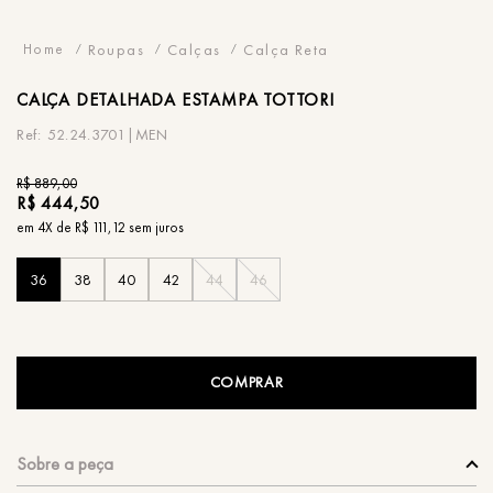
Roupas
Calças
Calça Reta
CALÇA
DETALHADA ESTAMPA TOTTORI
52.24.3701|MEN
R$
889
,
00
R$
444
,
50
em
4
X de
R$
111
,
12
sem juros
36
38
40
42
44
46
COMPRAR