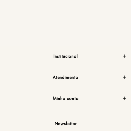
Ca
R
e
Institucional
Atendimento
Minha conta
Newsletter