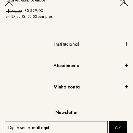
Calça Alfaiataria Detalhada
Ca
R$
399
,
00
R$
798
,
00
R
em
3
X de
R$
133
,
00
sem juros
e
Institucional
Atendimento
Minha conta
Newsletter
OK