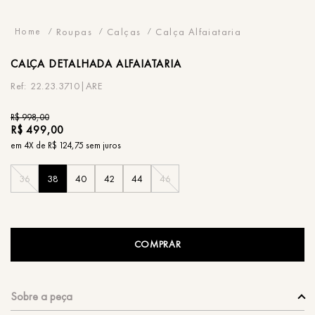
Roupas
Calças
Calça Alfaiataria
CALÇA
DETALHADA ALFAIATARIA
22.23.3710|ARE
R$
998
,
00
R$
499
,
00
em
4
X de
R$
124
,
75
sem juros
36
38
40
42
44
46
COMPRAR