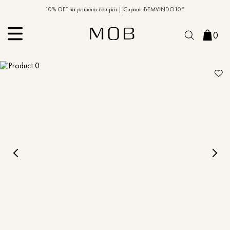
10% OFF na primeira compra | Cupom: BEMVINDO10*
PIX MOB | 5%OFF - Seu look merece!
0