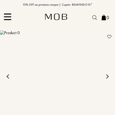
10% OFF na primeira compra | Cupom: BEMVINDO10*
PIX MOB | 5%OFF - Seu look merece!
0