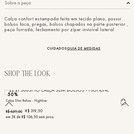
Calça confort estampada feita em tecido plano, possui
bolsos faca, pregas, bolsos chapados na parte posterior ,
peça forrada, fechamento por zíper invisível lateral.
CUIDADOS
GUIA DE MEDIDAS
50%
Calça Slim Bolsos - Highline
Ca
R$
319
,
50
R$
639
,
00
R
em
3
X de
R$
106
,
50
sem juros
e