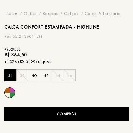
Outlet
Roupas
Calças
Calça Alfaiataria
CALÇA
CONFORT ESTAMPADA - HIGHLINE
52.21.3601|EST
R$
729
,
00
R$
364
,
50
em
3
X de
R$
121
,
50
sem juros
36
38
40
42
44
46
COMPRAR