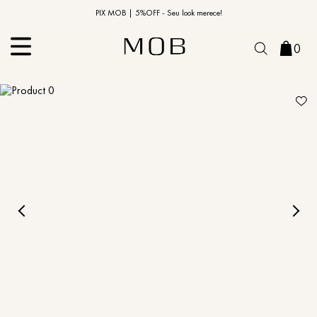
10% OFF na primeira compra | Cupom: BEMVINDO10*
PIX MOB | 5%OFF - Seu look merece!
0