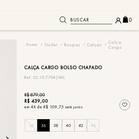
Buscar
0
 BUSCADOS
Calça
Outlet
Roupas
Calças
Cargo
CALÇA
CARGO BOLSO CHAPADO
52.10.7704|MIL
R$
879
,
00
R$
439
,
00
em
4
X de
R$
109
,
75
sem juros
34
36
38
40
42
44
o