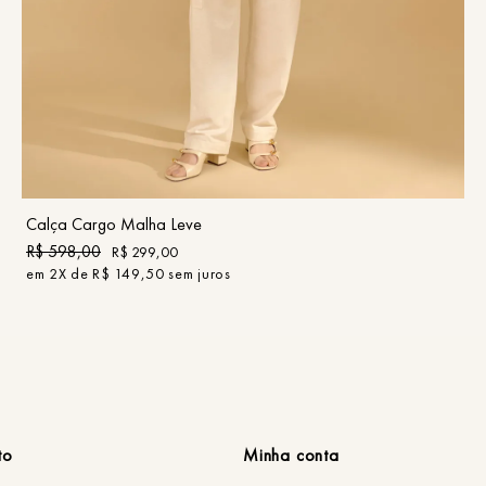
PP
P
M
G
GG
COMPRAR
Calça Cargo Malha Leve
R$
598
,
00
R$
299
,
00
em
2
X de
R$
149
,
50
sem juros
to
Minha conta