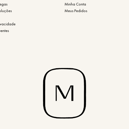
regas
Minha Conta
oluções
Meus Pedidos
rivacidade
uentes