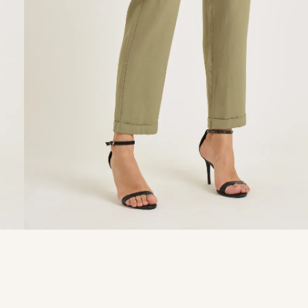
9
º
calça je
10
º
tule