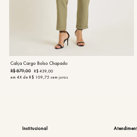
34
36
38
40
42
44
COMPRAR
Calça Cargo Bolso Chapado
R$
879
,
00
R$
439
,
00
em
4
X de
R$
109
,
75
sem juros
Institucional
Atendimen