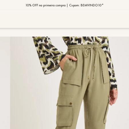
10% OFF na primeira compra | Cupom: BEMVINDO10*
PIX MOB | 5%OFF - Seu look merece!
MOB | Preview Índia
TERMOS MAIS
1
º
vestido
2
º
saia
3
º
calça
4
º
blusa
5
º
jaqueta
6
º
camisa
7
º
regata
8
º
macaca